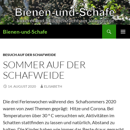
Zum
Inhalt
springen
Suchen
Bienen-und-Schafe
PRIMÄR
MENÜ
BESUCH AUF DER SCHAFWEIDE
SOMMER AUF DER
SCHAFWEIDE
14. AUGUST 2020
ELISABETH
Die drei Ferienwochen während des Schafsommers 2020
waren von zwei Themen geprägt: Hitze und Corona. Bei
Temperaturen über 30 ° C versuchten wir, Aktivitäten im
Schatten stattfinden zu lassen und natürlich, Abstand zu
halten. Die Kinder haben wie immer das Beste draus gemacht ,