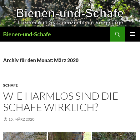
Zum
Inhalt
springen
Suchen
Bienen-und-Schafe
PRIMÄR
MENÜ
Archiv für den Monat: März 2020
SCHAFE
WIE HARMLOS SIND DIE
SCHAFE WIRKLICH?
15. MÄRZ 2020