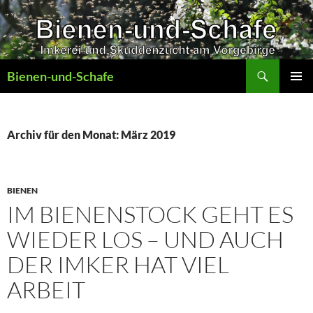
Zum
Inhalt
springen
Suchen
Bienen-und-Schafe
PRIMÄR
MENÜ
Archiv für den Monat: März 2019
BIENEN
IM BIENENSTOCK GEHT ES
WIEDER LOS – UND AUCH
DER IMKER HAT VIEL
ARBEIT