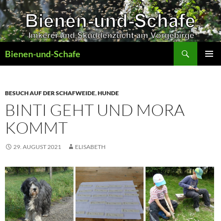
Zum
Inhalt
springen
Suchen
Bienen-und-Schafe
PRIMÄR
MENÜ
BESUCH AUF DER SCHAFWEIDE
,
HUNDE
BINTI GEHT UND MORA
KOMMT
29. AUGUST 2021
ELISABETH