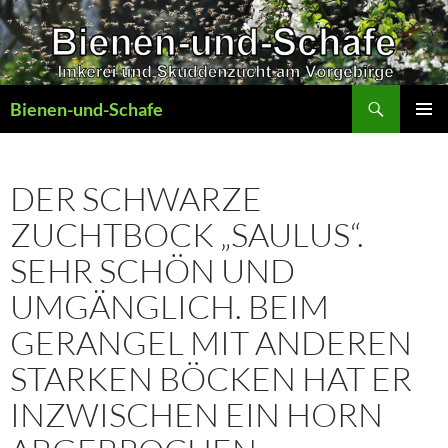
Zum
Inhalt
springen
Suchen
Bienen-und-Schafe
PRIMÄR
MENÜ
DER SCHWARZE
ZUCHTBOCK „SAULUS“.
SEHR SCHÖN UND
UMGÄNGLICH. BEIM
GERANGEL MIT ANDEREN
STARKEN BÖCKEN HAT ER
INZWISCHEN EIN HORN