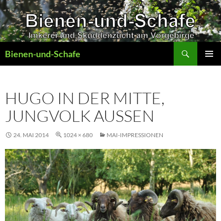
Zum
Inhalt
springen
Suchen
Bienen-und-Schafe
PRIMÄR
MENÜ
HUGO IN DER MITTE,
JUNGVOLK AUSSEN
24. MAI 2014
1024 × 680
MAI-IMPRESSIONEN