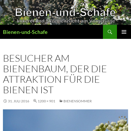
Zum
Inhalt
springen
Suchen
Bienen-und-Schafe
PRIMÄR
MENÜ
BESUCHER AM
BIENENBAUM, DER DIE
ATTRAKTION FÜR DIE
BIENEN IST
31. JULI 2016
1200 × 901
BIENENSOMMER